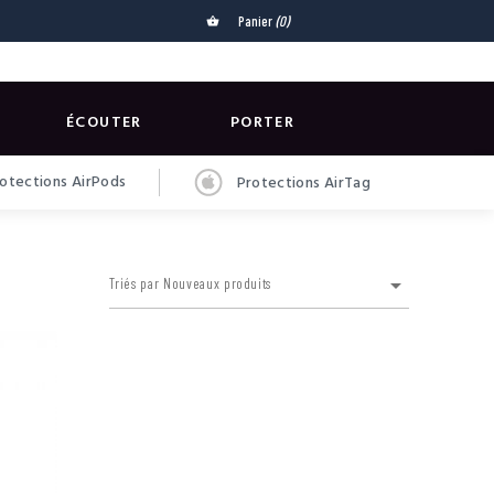
Panier
(0)
shopping_basket
ÉCOUTER
PORTER
otections AirPods
Protections AirTag

Triés par Nouveaux produits