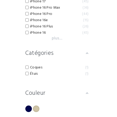
iPhone 17
45
iPhone 16 Pro Max
36
iPhone 16 Pro
44
iPhone 16e
15
iPhone 16 Plus
26
iPhone 16
45
plus...
Catégories
Coques
1
Étuis
1
Couleur