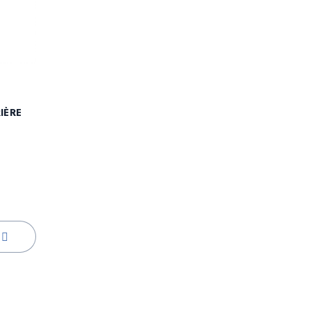
IÈRE
uge
Prix