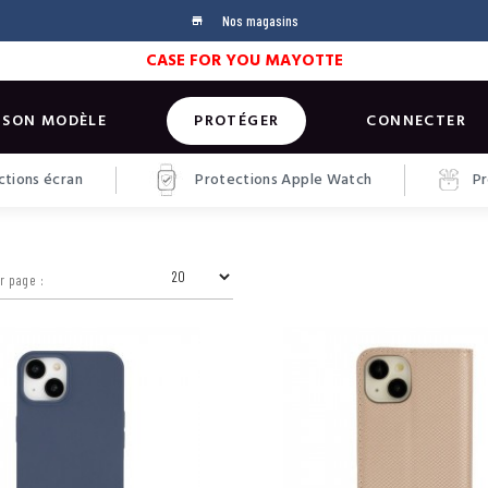
Nos magasins
store
CASE FOR YOU MAYOTTE
 SON MODÈLE
PROTÉGER
CONNECTER
tions écran
Protections Apple Watch
Pr
r page :