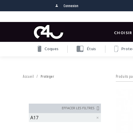
Connexion
person
CHOISIR
Coques
Étuis
Protec
Accueil
Protéger
Produits pa
EFFACER LES FILTRES
A17