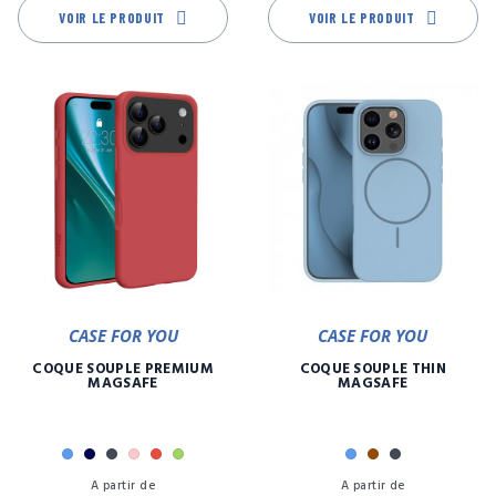
VOIR LE PRODUIT
VOIR LE PRODUIT
CASE FOR YOU
CASE FOR YOU
COQUE SOUPLE PREMIUM
COQUE SOUPLE THIN
MAGSAFE
MAGSAFE
Bleu
Marine
Noir
Rose
Rouge
Vert
Bleu
Marron
Noir
Prix
Pr
A partir de
A partir de