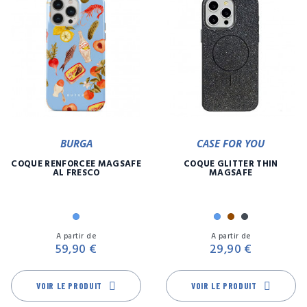
BURGA
CASE FOR YOU
COQUE RENFORCÉE MAGSAFE
COQUE GLITTER THIN
AL FRESCO
MAGSAFE
Bleu
Bleu
Marron
Noir
Prix
Pr
A partir de
A partir de
59,90 €
29,90 €
VOIR LE PRODUIT
VOIR LE PRODUIT