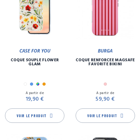
CASE FOR YOU
BURGA
COQUE SOUPLE FLOWER
COQUE RENFORCÉE MAGSAFE
GLAM
FAVORITE BIKINI
Blanc
Bleu
Multicolore
Orange
Rose
Prix
Pr
A partir de
A partir de
19,90 €
59,90 €
VOIR LE PRODUIT
VOIR LE PRODUIT