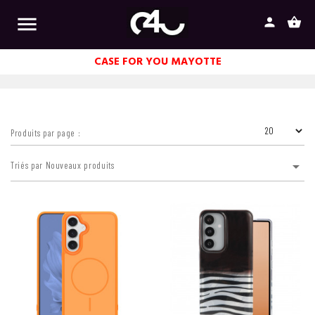

person
shopping_basket
CASE FOR YOU MAYOTTE
Produits par page :

Triés par Nouveaux produits