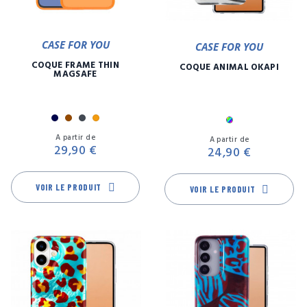
CASE FOR YOU
CASE FOR YOU
COQUE FRAME THIN
COQUE ANIMAL OKAPI
MAGSAFE
Marine
Marron
Noir
Orange
Multicolore
Prix
Pr
A partir de
A partir de
29,90 €
24,90 €
VOIR LE PRODUIT
VOIR LE PRODUIT