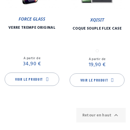
FORCE GLASS
XQISIT
VERRE TREMPÉ ORIGINAL
COQUE SOUPLE FLEX CASE
Transparent
Prix
Pr
A partir de
A partir de
34,90 €
19,90 €
VOIR LE PRODUIT
VOIR LE PRODUIT

Retour en haut