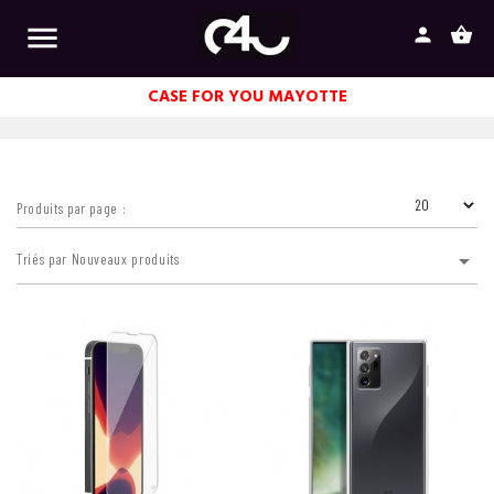

person
shopping_basket
CASE FOR YOU MAYOTTE
Produits par page :

Triés par Nouveaux produits