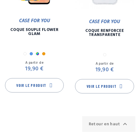
CASE FOR YOU
CASE FOR YOU
COQUE SOUPLE FLOWER
COQUE RENFORCÉE
GLAM
TRANSPARENTE
Blanc
Bleu
Multicolore
Orange
Transparent
Prix
Pr
A partir de
A partir de
19,90 €
19,90 €
VOIR LE PRODUIT
VOIR LE PRODUIT

Retour en haut