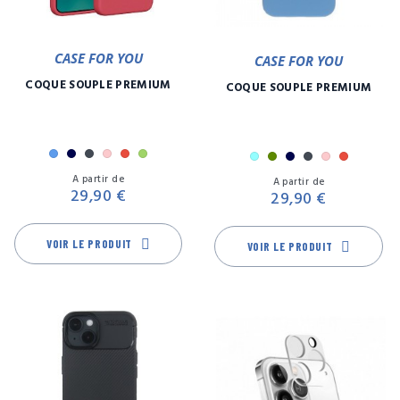
CASE FOR YOU
CASE FOR YOU
COQUE SOUPLE PREMIUM
COQUE SOUPLE PREMIUM
Bleu
Marine
Noir
Rose
Rouge
Vert
Bleu
Kaki
Marine
Noir
Rose
Rouge
Prix
Pr
ciel
A partir de
A partir de
29,90 €
29,90 €
VOIR LE PRODUIT
VOIR LE PRODUIT