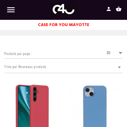

person
shopping_basket
CASE FOR YOU MAYOTTE
Produits par page :

Triés par Nouveaux produits