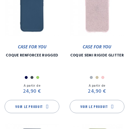
CASE FOR YOU
CASE FOR YOU
COQUE RENFORCÉE RUGGED
COQUE SEMI RIGIDE GLITTER
Marine
Noir
Vert
Argent
Or
Rose
Prix
Pr
A partir de
A partir de
24,90 €
24,90 €
VOIR LE PRODUIT
VOIR LE PRODUIT