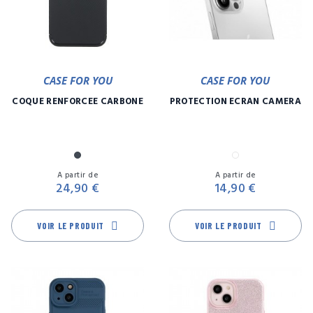
CASE FOR YOU
CASE FOR YOU
COQUE RENFORCÉE CARBONE
PROTECTION ÉCRAN CAMÉRA
Noir
Transparent
Prix
Pr
A partir de
A partir de
24,90 €
14,90 €
VOIR LE PRODUIT
VOIR LE PRODUIT