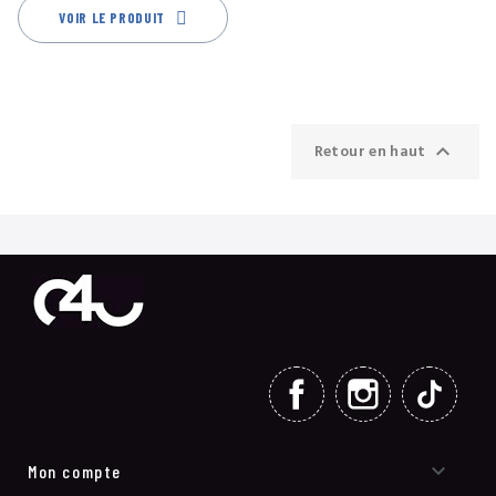
VOIR LE PRODUIT

Retour en haut
FACEBOOK
INSTAGRAM
TIKT

Mon compte