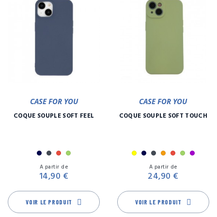
CASE FOR YOU
CASE FOR YOU
COQUE SOUPLE SOFT FEEL
COQUE SOUPLE SOFT TOUCH
Marine
Noir
Rouge
Vert
Jaune
Marine
Noir
Orange
Rouge
Vert
Violet
Prix
Pr
A partir de
A partir de
14,90 €
24,90 €
VOIR LE PRODUIT
VOIR LE PRODUIT