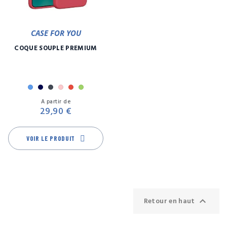
CASE FOR YOU
COQUE SOUPLE PREMIUM
Bleu
Marine
Noir
Rose
Rouge
Vert
Prix
A partir de
29,90 €
VOIR LE PRODUIT

Retour en haut