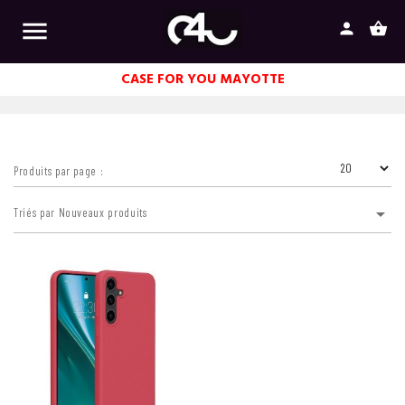

person
shopping_basket
CASE FOR YOU MAYOTTE
Produits par page :

Triés par Nouveaux produits