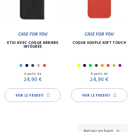
CASE FOR YOU
CASE FOR YOU
ETUI AVEC COQUE ARRIÈRE
COQUE SOUPLE SOFT TOUCH
INTÉGRÉE
Bleu
Marine
Noir
Or
Rouge
Jaune
Marine
Menthe
Noir
Orange
Rouge
Vert
Viole
Prix
Pr
A partir de
A partir de
24,90 €
24,90 €
VOIR LE PRODUIT
VOIR LE PRODUIT

Retour en haut