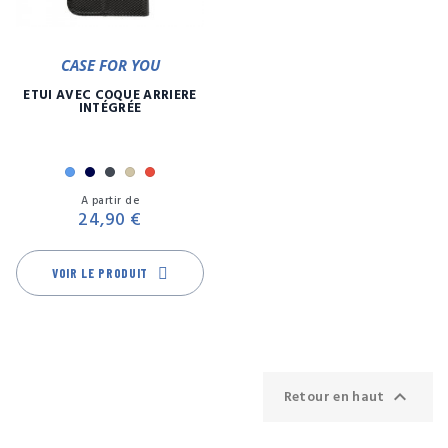
CASE FOR YOU
ETUI AVEC COQUE ARRIÈRE
INTÉGRÉE
Bleu
Marine
Noir
Or
Rouge
Prix
A partir de
24,90 €
VOIR LE PRODUIT

Retour en haut