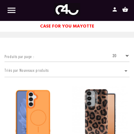

person
shopping_basket
CASE FOR YOU MAYOTTE
Produits par page :

Triés par Nouveaux produits