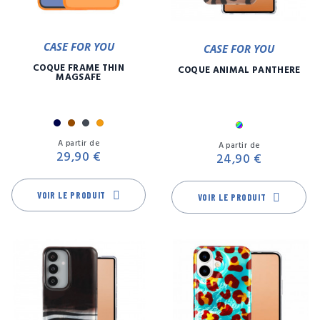
CASE FOR YOU
CASE FOR YOU
COQUE FRAME THIN
COQUE ANIMAL PANTHÈRE
MAGSAFE
Marine
Marron
Noir
Orange
Multicolore
Prix
Pr
A partir de
A partir de
29,90 €
24,90 €
VOIR LE PRODUIT
VOIR LE PRODUIT