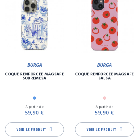
BURGA
BURGA
COQUE RENFORCÉE MAGSAFE
COQUE RENFORCÉE MAGSAFE
SOBREMESA
SALSA
Bleu
Rose
Prix
Pr
A partir de
A partir de
59,90 €
59,90 €
VOIR LE PRODUIT
VOIR LE PRODUIT