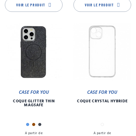
VOIR LE PRODUIT
VOIR LE PRODUIT
CASE FOR YOU
CASE FOR YOU
COQUE GLITTER THIN
COQUE CRYSTAL HYBRIDE
MAGSAFE
Bleu
Marron
Noir
Transparent
Prix
Pr
A partir de
A partir de