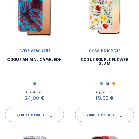
CASE FOR YOU
CASE FOR YOU
COQUE ANIMAL CAMÉLÉON
COQUE SOUPLE FLOWER
GLAM
Multicolore
Blanc
Bleu
Multicolore
Orange
Prix
Pr
A partir de
A partir de
24,90 €
19,90 €
VOIR LE PRODUIT
VOIR LE PRODUIT