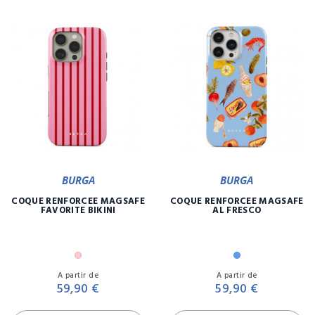
BURGA
BURGA
COQUE RENFORCÉE MAGSAFE
COQUE RENFORCÉE MAGSAFE
FAVORITE BIKINI
AL FRESCO
Rose
Bleu
Prix
Pr
A partir de
A partir de
59,90 €
59,90 €