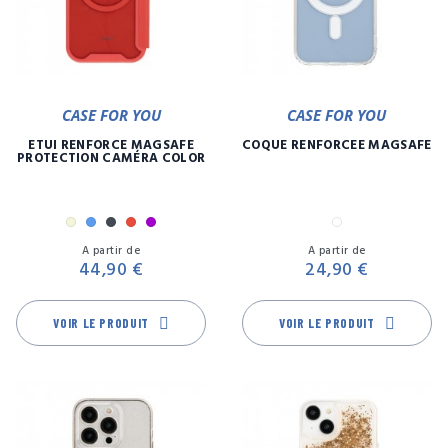
CASE FOR YOU
CASE FOR YOU
ETUI RENFORCÉ MAGSAFE
COQUE RENFORCÉE MAGSAFE
PROTECTION CAMÉRA COLOR
Beige
Bleu
Noir
Rouge
Violet
Transparent
Prix
Pr
A partir de
A partir de
44,90 €
24,90 €
VOIR LE PRODUIT
VOIR LE PRODUIT