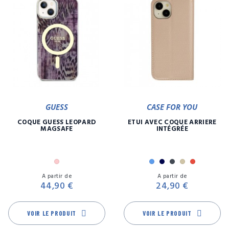
GUESS
CASE FOR YOU
COQUE GUESS LEOPARD
ETUI AVEC COQUE ARRIÈRE
MAGSAFE
INTÉGRÉE
Rose
Bleu
Marine
Noir
Or
Rouge
Prix
Pr
A partir de
A partir de
44,90 €
24,90 €
VOIR LE PRODUIT
VOIR LE PRODUIT