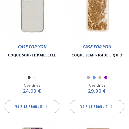
CASE FOR YOU
CASE FOR YOU
COQUE SOUPLE PAILLETÉE
COQUE SEMI RIGIDE LIQUID
Noir
Transparent
Argent
Bleu
Or
Violet
Prix
Pr
A partir de
A partir de
24,90 €
29,90 €
VOIR LE PRODUIT
VOIR LE PRODUIT