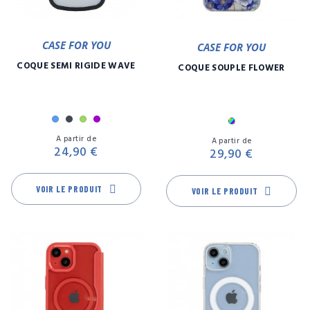
CASE FOR YOU
CASE FOR YOU
COQUE SEMI RIGIDE WAVE
COQUE SOUPLE FLOWER
Bleu
Noir
Vert
Violet
Multicolore
Prix
Pr
A partir de
A partir de
24,90 €
29,90 €
VOIR LE PRODUIT
VOIR LE PRODUIT