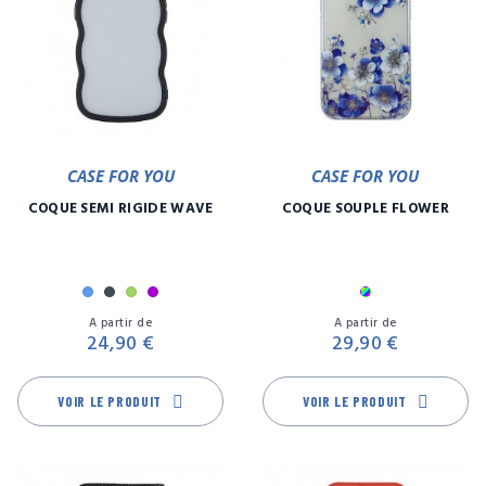
CASE FOR YOU
CASE FOR YOU
COQUE SEMI RIGIDE WAVE
COQUE SOUPLE FLOWER
Bleu
Noir
Vert
Violet
Multicolore
Prix
Pr
A partir de
A partir de
24,90 €
29,90 €
VOIR LE PRODUIT
VOIR LE PRODUIT