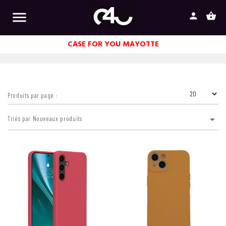

person
shopping_basket
CASE FOR YOU MAYOTTE
Produits par page :

Triés par Nouveaux produits