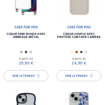
CASE FOR YOU
CASE FOR YOU
COQUE SEMI RIGIDE AVEC
COQUE SOUPLE AVEC
ANNEAUX MÉTAL
PROTÈGE CONTOUR CAMÉRA
Argent
Noir
Or
Beige
Marron
Noir
Rose
Prix
Pr
A partir de
A partir de
29,90 €
24,90 €
VOIR LE PRODUIT
VOIR LE PRODUIT