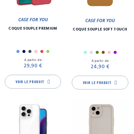
CASE FOR YOU
CASE FOR YOU
COQUE SOUPLE PREMIUM
COQUE SOUPLE SOFT TOUCH
Bleu
Marine
Noir
Rose
Rouge
Vert
Bleu
Gris
Kaki
Marron
Rose
Violet
Prix
Pr
ciel
A partir de
A partir de
29,90 €
24,90 €
VOIR LE PRODUIT
VOIR LE PRODUIT