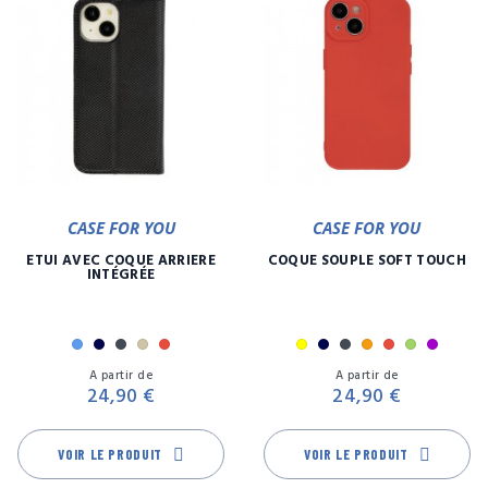
CASE FOR YOU
CASE FOR YOU
ETUI AVEC COQUE ARRIÈRE
COQUE SOUPLE SOFT TOUCH
INTÉGRÉE
Bleu
Marine
Noir
Or
Rouge
Jaune
Marine
Noir
Orange
Rouge
Vert
Violet
Prix
Pr
A partir de
A partir de
24,90 €
24,90 €
VOIR LE PRODUIT
VOIR LE PRODUIT