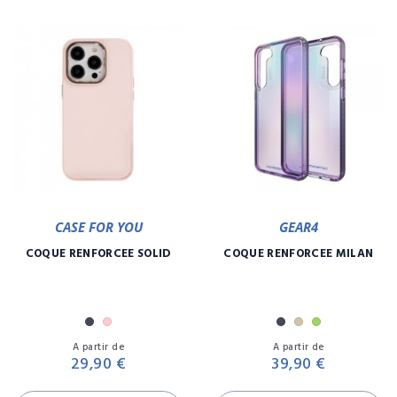
CASE FOR YOU
GEAR4
COQUE RENFORCÉE SOLID
COQUE RENFORCÉE MILAN
Noir
Rose
Noir
Or
Vert
Prix
Pr
A partir de
A partir de
29,90 €
39,90 €