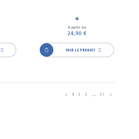
ore
Multicolore
Prix
Prix
A partir de
24,90 €
VOIR LE PRODUIT
…
1
2
3
21

