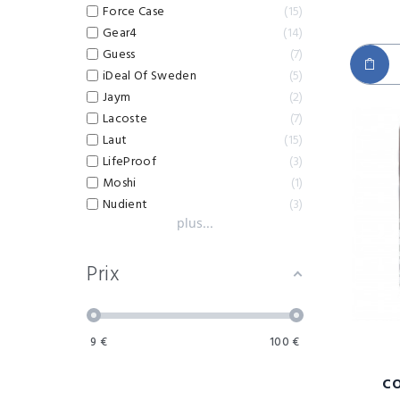
Force Case
15
Gear4
14
Guess
7
iDeal Of Sweden
5
Jaym
2
Lacoste
7
Laut
15
LifeProof
3
Moshi
1
Nudient
3
plus...
Prix
9
€
100
€
CO