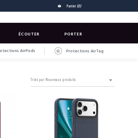
Panier
(0)
shopping_basket
ÉCOUTER
PORTER
otections AirPods
Protections AirTag

Triés par Nouveaux produits