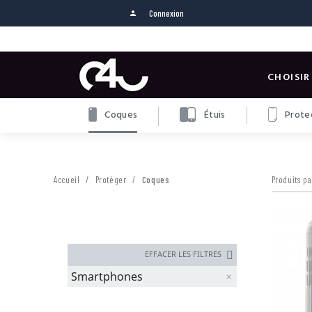
Connexion
person
CHOISIR
Coques
Étuis
Protec
Accueil
Protéger
Coques
Produits pa
EFFACER LES FILTRES
Smartphones