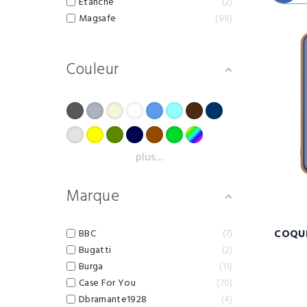
Etanche
2
Magsafe
98
Couleur
plus...
Marque
BBC
7
COQUE
Bugatti
2
Burga
11
Case For You
70
Dbramante1928
4