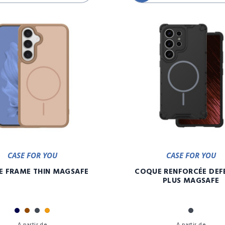
CASE FOR YOU
CASE FOR YOU
 FRAME THIN MAGSAFE
COQUE RENFORCÉE DEF
PLUS MAGSAFE
Marine
Marron
Noir
Orange
Noir
Prix
A partir de
A partir de