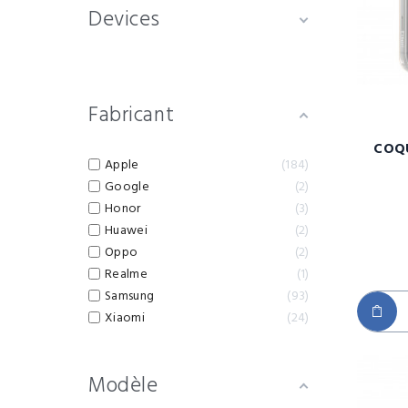
Devices
Fabricant
COQU
Apple
184
Google
2
Honor
3
Huawei
2
Oppo
2
Realme
1
Samsung
93
Xiaomi
24
Modèle