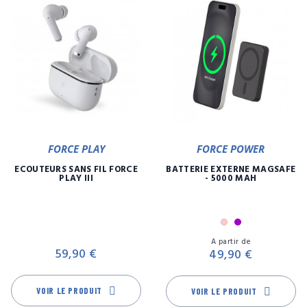
FORCE PLAY
FORCE POWER
ECOUTEURS SANS FIL FORCE
BATTERIE EXTERNE MAGSAFE
PLAY III
- 5000 MAH
Rose
Violet
Prix
Pr
A partir de
59,90 €
49,90 €
VOIR LE PRODUIT
VOIR LE PRODUIT