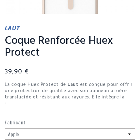
LAUT
Coque Renforcée Huex
Protect
39,90 €
La coque Huex Protect de
Laut
est conçue pour offrir
une protection de qualité avec son panneau arrière
translucide et résistant aux rayures. Elle intègre la
technologie IMPKT Cell™, garantissant une protection
+
contre les chutes jusqu'à 4,2 mètres. De plus, elle est
équipée de 24 aimants pour une fixation automatique
et sécurisée des accessoires MagSafe.
Fabricant
Disponible en plusieurs couleurs, la coque Huex