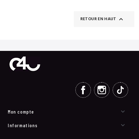

RETOUR EN HAUT
FACEBOOK
INSTAGRAM
TIKT

Mon compte

Informations